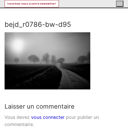
Aller
Inscrivez-vous à notre newsletter!
au
contenu
bejd_r0786-bw-d95
Laisser un commentaire
Vous devez
vous connecter
pour publier un
commentaire.