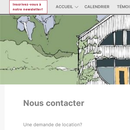
Aller
Inscrivez-vous à
ACCUEIL
CALENDRIER
TÉMO
notre newsletter!
au
contenu
Nous contacter
Une demande de location?