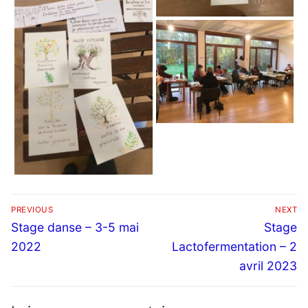
Navigation
PREVIOUS
NEXT
de
Previous
Next
Stage danse – 3-5 mai
Stage
l’article
post:
post:
2022
Lactofermentation – 2
avril 2023