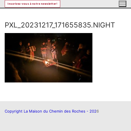
Aller
Inscrivez-vous à notre newsletter!
au
contenu
PXL_20231217_171655835.NIGHT
Copyright La Maison du Chemin des Roches - 202
6