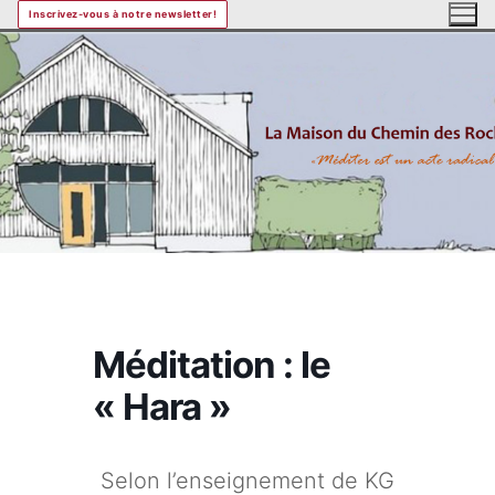
Aller
Inscrivez-vous à notre newsletter!
au
contenu
Méditation : le
« Hara »
Selon l’enseignement de KG