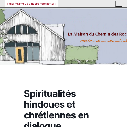
Aller
Inscrivez-vous à notre newsletter!
au
contenu
Spiritualités
hindoues et
chrétiennes en
dialogue