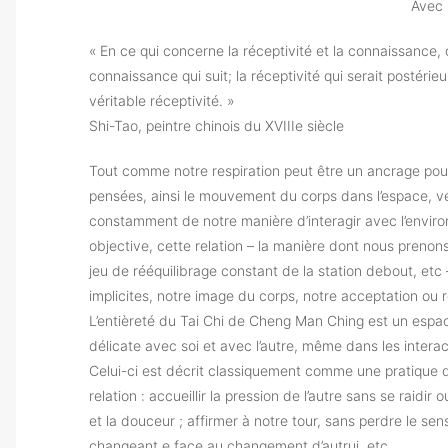
Avec 
« En ce qui concerne la réceptivité et la connaissance, c
connaissance qui suit; la réceptivité qui serait postérie
véritable réceptivité. »
Shi-Tao, peintre chinois du XVIIIe siècle
Tout comme notre respiration peut être un ancrage pour
pensées, ainsi le mouvement du corps dans l’espace, 
constamment de notre manière d’interagir avec l’envir
objective, cette relation – la manière dont nous prenon
jeu de rééquilibrage constant de la station debout, etc
implicites, notre image du corps, notre acceptation ou 
L’entièreté du Tai Chi de Cheng Man Ching est un espac
délicate avec soi et avec l’autre, même dans les interac
Celui-ci est décrit classiquement comme une pratique d’
relation : accueillir la pression de l’autre sans se raidi
et la douceur ; affirmer à notre tour, sans perdre le sens
changeant.e face au changement d’autrui, etc.