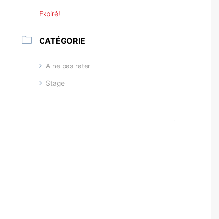
Expiré!
CATÉGORIE
A ne pas rater
Stage