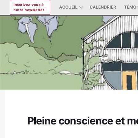
Aller
Inscrivez-vous à
ACCUEIL
CALENDRIER
TÉMO
notre newsletter!
au
contenu
Pleine conscience et 