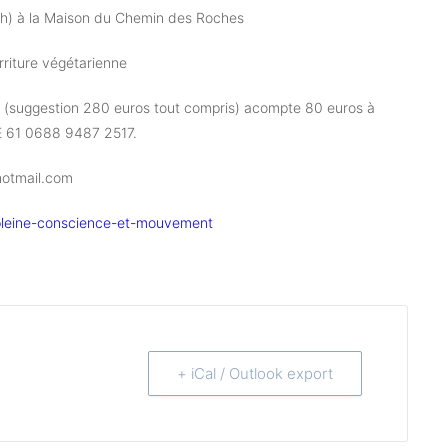
6h) à la Maison du Chemin des Roches
rriture végétarienne
te (suggestion 280 euros tout compris) acompte 80 euros à
BE 61 0688 9487 2517.
otmail.com
-pleine-conscience-et-mouvement
+ iCal / Outlook export