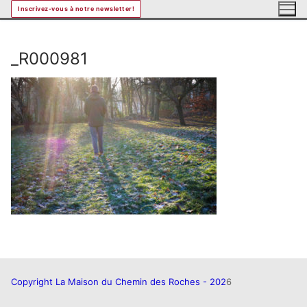
Aller
Inscrivez-vous à notre newsletter!
au
contenu
_R000981
Copyright La Maison du Chemin des Roches - 202
6