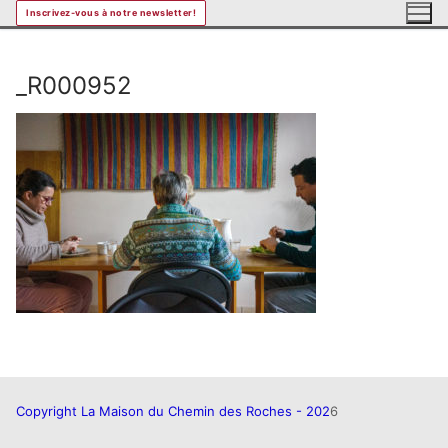
Aller
Inscrivez-vous à notre newsletter!
au
contenu
_R000952
Copyright La Maison du Chemin des Roches - 202
6