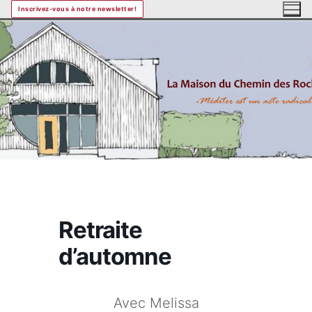
Aller
Inscrivez-vous à notre newsletter!
au
contenu
Retraite
d’automne
Avec Melissa