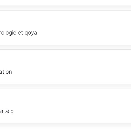
rologie et qoya
ation
erte »